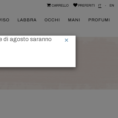
CARRELLO
PREFERITI
IT
-
EN
VISO
LABBRA
OCCHI
MANI
PROFUMI
Close
×
ese di agosto saranno