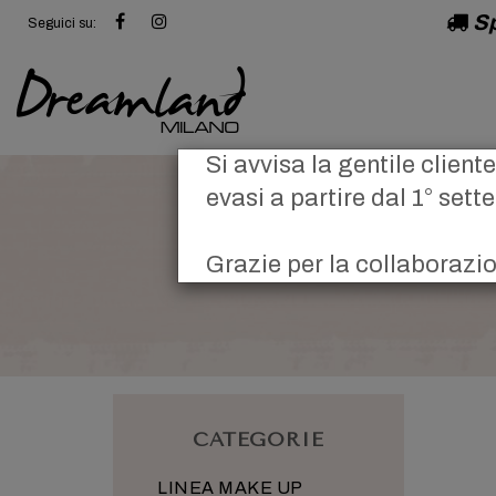
Sp
Seguici su:
Si avvisa la gentile client
evasi a partire dal 1° sett
Grazie per la collaborazi
CATEGORIE
LINEA MAKE UP