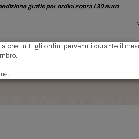
edizione gratis per ordini sopra i 30 euro
ela che tutti gli ordini pervenuti durante il m
embre.
one.