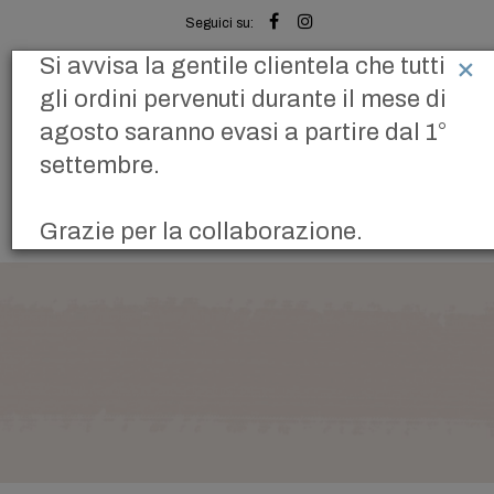
Seguici su:
C
×
Si avvisa la gentile clientela che tutti
Spedizione gratis per ordini sopra i 30 euro
gli ordini pervenuti durante il mese di
CARRELLO
PREFERITI
IT
-
EN
agosto saranno evasi a partire dal 1°
settembre.
Toggl
Grazie per la collaborazione.
naviga